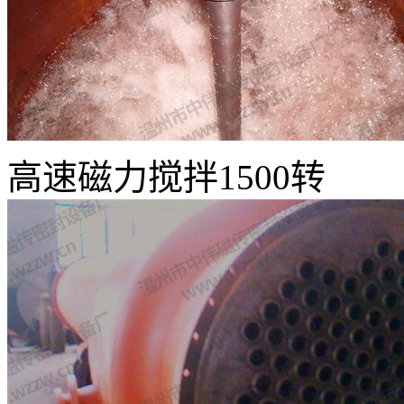
高速磁力搅拌1500转