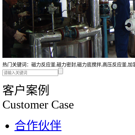
热门关键词：
磁力反应釜,磁力密封,磁力底搅拌,高压反应釜,加
客户案例
Customer Case
合作伙伴