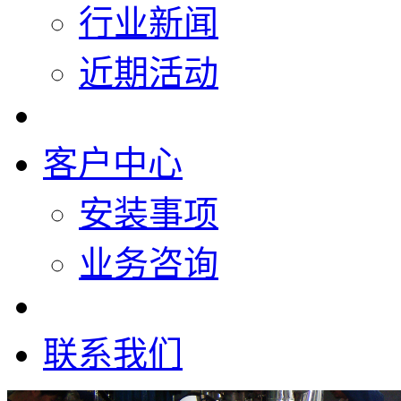
行业新闻
近期活动
客户中心
安装事项
业务咨询
联系我们