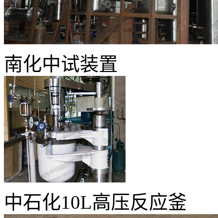
南化中试装置
中石化10L高压反应釜