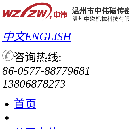
中文
ENGLISH
咨询热线:
86-0577-88779681
13806878273
首页