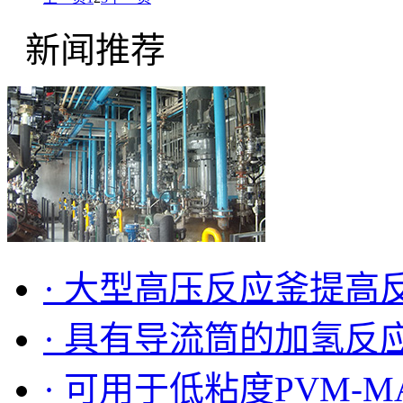
新闻推荐
· 大型高压反应釜提
· 具有导流筒的加氢反
· 可用于低粘度PVM