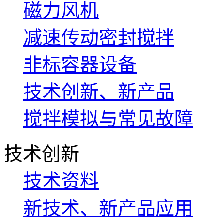
磁力风机
减速传动密封搅拌
非标容器设备
技术创新、新产品
搅拌模拟与常见故障
技术创新
技术资料
新技术、新产品应用