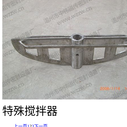
特殊搅拌器
上一页
1
2
3
下一页